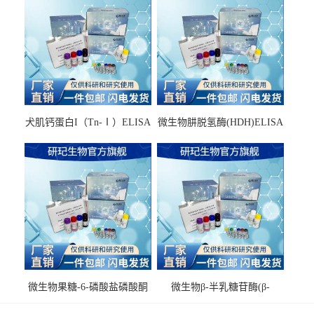
犬肌钙蛋白I（Tn-Ⅰ）ELISA
微生物肼脱氢酶(HDH)ELISA
试剂盒
试剂盒
微生物果糖-6-磷酸盐磷酸酮
微生物β-半乳糖苷酶(β-
酶(F6PPK)ELISA试剂盒
GAL)ELISA试剂盒