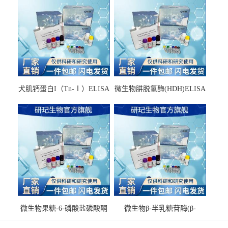
犬肌钙蛋白I（Tn-Ⅰ）ELISA
微生物肼脱氢酶(HDH)ELISA
试剂盒
试剂盒
微生物果糖-6-磷酸盐磷酸酮
微生物β-半乳糖苷酶(β-
酶(F6PPK)ELISA试剂盒
GAL)ELISA试剂盒