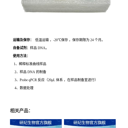
运输及保存：
低温运输 ，-20℃保存 ，保存期限为 24 个月。
自备试剂：
样品 DNA。
使用方法
：
1、稀释标准曲线样品
2、样品 DNA 的制备
3、Probe qPCR 反应（20μL 体系 ，在样品制备室进行）
4、数据处理
相关产品：