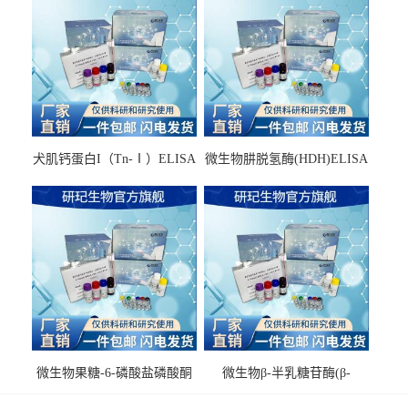
犬肌钙蛋白I（Tn-Ⅰ）ELISA
微生物肼脱氢酶(HDH)ELISA
试剂盒
试剂盒
微生物果糖-6-磷酸盐磷酸酮
微生物β-半乳糖苷酶(β-
酶(F6PPK)ELISA试剂盒
GAL)ELISA试剂盒