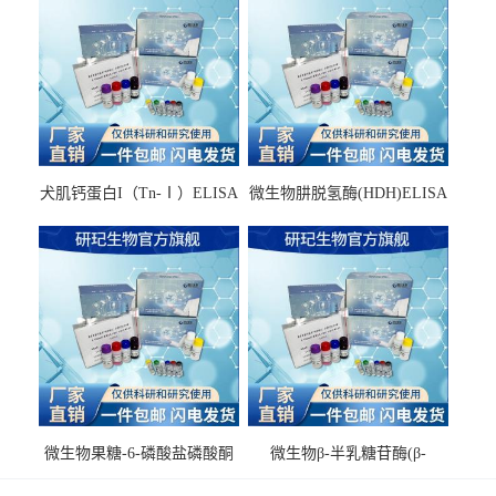
犬肌钙蛋白I（Tn-Ⅰ）ELISA
微生物肼脱氢酶(HDH)ELISA
试剂盒
试剂盒
微生物果糖-6-磷酸盐磷酸酮
微生物β-半乳糖苷酶(β-
酶(F6PPK)ELISA试剂盒
GAL)ELISA试剂盒