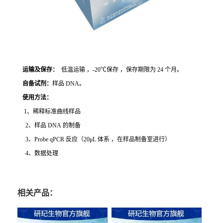
运输及保存：
低温运输 ，-20℃保存 ，保存期限为 24 个月。
自备试剂：
样品 DNA。
使用方法
：
1、稀释标准曲线样品
2、样品 DNA 的制备
3、Probe qPCR 反应（20μL 体系 ，在样品制备室进行）
4、数据处理
相关产品：