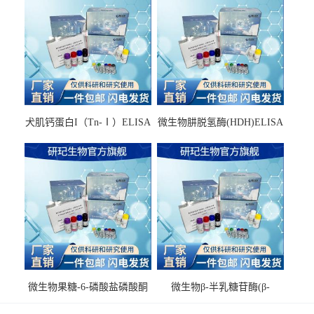
犬肌钙蛋白I（Tn-Ⅰ）ELISA
微生物肼脱氢酶(HDH)ELISA
试剂盒
试剂盒
微生物果糖-6-磷酸盐磷酸酮
微生物β-半乳糖苷酶(β-
酶(F6PPK)ELISA试剂盒
GAL)ELISA试剂盒