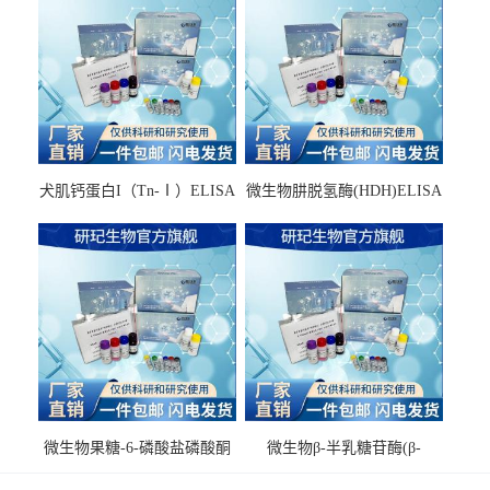
犬肌钙蛋白I（Tn-Ⅰ）ELISA
微生物肼脱氢酶(HDH)ELISA
试剂盒
试剂盒
微生物果糖-6-磷酸盐磷酸酮
微生物β-半乳糖苷酶(β-
酶(F6PPK)ELISA试剂盒
GAL)ELISA试剂盒