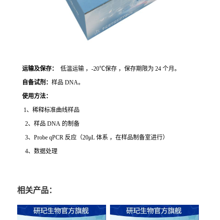
运输及保存：
低温运输 ，-20℃保存 ，保存期限为 24 个月。
自备试剂：
样品 DNA。
使用方法
：
1、稀释标准曲线样品
2、样品 DNA 的制备
3、Probe qPCR 反应（20μL 体系 ，在样品制备室进行）
4、数据处理
相关产品：