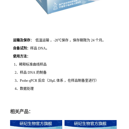
运输及保存：
低温运输 ，-20℃保存 ，保存期限为 24 个月。
自备试剂：
样品 DNA。
使用方法
：
1、稀释标准曲线样品
2、样品 DNA 的制备
3、Probe qPCR 反应（20μL 体系 ，在样品制备室进行）
4、数据处理
相关产品：