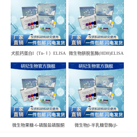
犬肌钙蛋白I（Tn-Ⅰ）ELISA
微生物肼脱氢酶(HDH)ELISA
试剂盒
试剂盒
微生物果糖-6-磷酸盐磷酸酮
微生物β-半乳糖苷酶(β-
酶(F6PPK)ELISA试剂盒
GAL)ELISA试剂盒