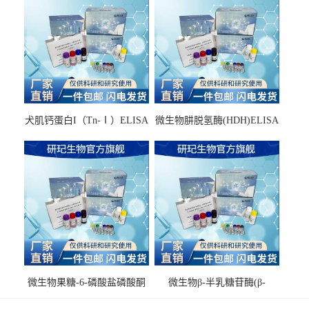
犬肌钙蛋白I（Tn-Ⅰ）ELISA
微生物肼脱氢酶(HDH)ELISA
试剂盒
试剂盒
微生物果糖-6-磷酸盐磷酸酮
微生物β-半乳糖苷酶(β-
酶(F6PPK)ELISA试剂盒
GAL)ELISA试剂盒