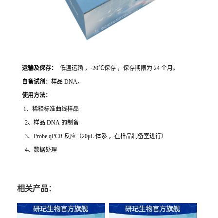
运输及保存：
低温运输 ，-20℃保存 ，保存期限为 24 个月。
自备试剂：
样品 DNA。
使用方法
：
1、稀释标准曲线样品
2、样品 DNA 的制备
3、Probe qPCR 反应（20μL 体系 ，在样品制备室进行）
4、数据处理
相关产品：