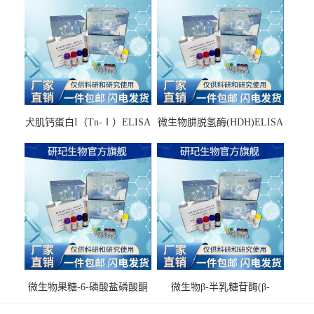
犬肌钙蛋白I（Tn-Ⅰ）ELISA
微生物肼脱氢酶(HDH)ELISA
试剂盒
试剂盒
微生物果糖-6-磷酸盐磷酸酮
微生物β-半乳糖苷酶(β-
酶(F6PPK)ELISA试剂盒
GAL)ELISA试剂盒