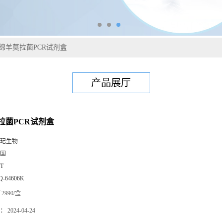
绵羊莫拉菌PCR试剂盒
产品展厅
拉菌PCR试剂盒
玘生物
国
0T
Q-64606K
2990/盒
：
2024-04-24