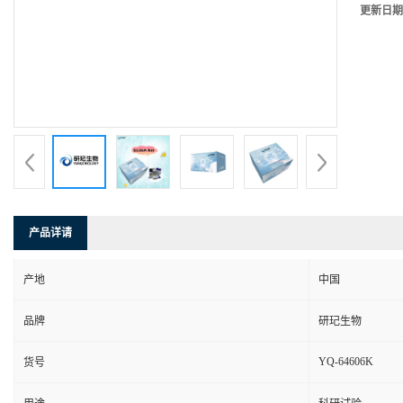
更新日期
产品详请
产地
中国
品牌
研玘生物
YQ-64606K
货号