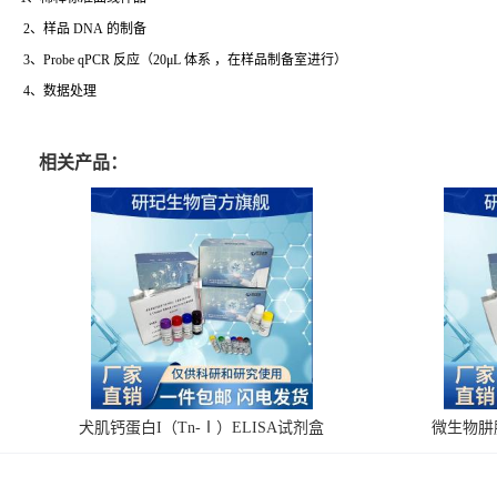
2、样品 DNA 的制备
3、Probe qPCR 反应（20μL 体系 ，在样品制备室进行）
4、数据处理
相关产品：
犬肌钙蛋白I（Tn-Ⅰ）ELISA试剂盒
微生物肼脱