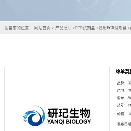
您当前的位置：
网站首页
>
产品展厅
>
PCR试剂盒
>
通用PCR试剂盒
>
绵羊莫
品牌：
研
产地：
中
型号：
5
货号：
Y
价格：
￥
发布日期