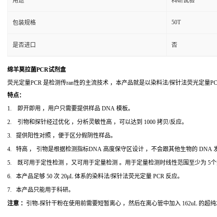
用途
科研试验
50T
包装规格
是否进口
否
绵羊莫拉菌PCR试剂盒
荧光定量PCR 是检测传ran性的主流技术 ，本产品就是以染料法/探针法荧光定量
特点：
1. 即开即用 ，用户只需要提供样品 DNA 模板。
2. 引物和探针经过优化 ，分析灵敏性高 ，可以达到 1000 拷贝/反应。
3. 提供阳性对照 ，便于区分假阴性样品。
4. 特高 ， 引物是根据检测指标DNA 高度保守区设计 ，不会跟其他生物的 DNA
5. 既可用于定性检测 ，又可用于定量检测 。用于定量检测时线性范围至少为 5
6. 本产品足够 50 次 20μL 体系的染料法/探针法荧光定量 PCR 反应。
7. 本产品只能用于科研。
注意 ：
引物-探针干粉在使用前需要短暂离心 ，然后在离心管中加入 162uL 的超