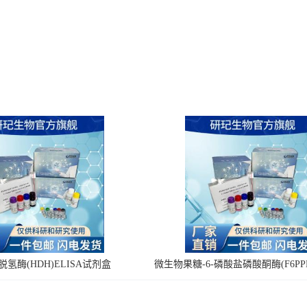
氢酶(HDH)ELISA试剂盒
微生物果糖-6-磷酸盐磷酸酮酶(F6PPK
剂盒