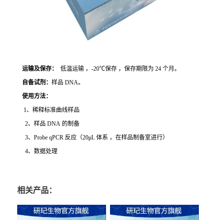
运输及保存：
低温运输 ，-20℃保存 ，保存期限为 24 个月。
自备试剂：
样品 DNA。
使用方法
：
1、稀释标准曲线样品
2、样品 DNA 的制备
3、Probe qPCR 反应（20μL 体系 ，在样品制备室进行）
4、数据处理
相关产品：