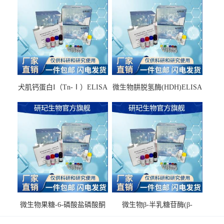
犬肌钙蛋白I（Tn-Ⅰ）ELISA
微生物肼脱氢酶(HDH)ELISA
试剂盒
试剂盒
微生物果糖-6-磷酸盐磷酸酮
微生物β-半乳糖苷酶(β-
酶(F6PPK)ELISA试剂盒
GAL)ELISA试剂盒