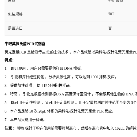
用途
科研试验
50T
包装规格
是否进口
否
牛眼莫拉氏菌PCR试剂盒
荧光定量PCR 是检测传ran性的主流技术 ，本产品就是以染料法/探针法荧光定量
特点：
1. 即开即用 ，用户只需要提供样品 DNA 模板。
2. 引物和探针经过优化 ，分析灵敏性高 ，可以达到 1000 拷贝/反应。
3. 提供阳性对照 ，便于区分假阴性样品。
4. 特高 ， 引物是根据检测指标DNA 高度保守区设计 ，不会跟其他生物的 DNA
5. 既可用于定性检测 ，又可用于定量检测 。用于定量检测时线性范围至少为 5
6. 本产品足够 50 次 20μL 体系的染料法/探针法荧光定量 PCR 反应。
7. 本产品只能用于科研。
注意 ：
引物-探针干粉在使用前需要短暂离心 ，然后在离心管中加入 162uL 的超