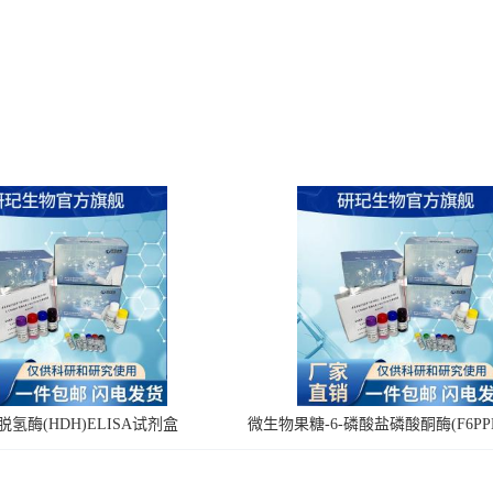
氢酶(HDH)ELISA试剂盒
微生物果糖-6-磷酸盐磷酸酮酶(F6PPK
剂盒