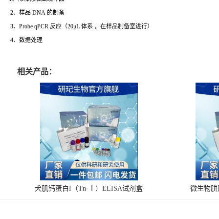
2、样品 DNA 的制备
3、Probe qPCR 反应（20μL 体系 ，在样品制备室进行）
4、数据处理
相关产品：
犬肌钙蛋白I（Tn-Ⅰ）ELISA试剂盒
微生物肼脱