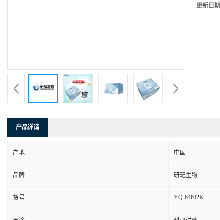
更新日期
产品详请
产地
中国
品牌
研玘生物
YQ-64602K
货号