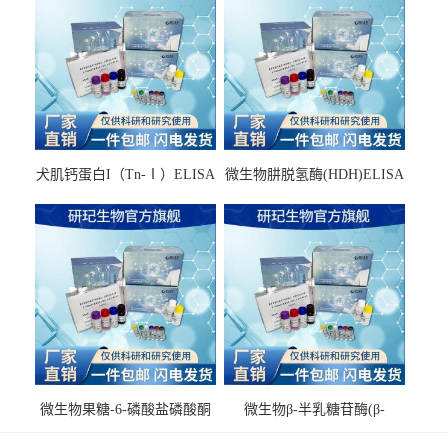
犬肌钙蛋白I（Tn-Ⅰ）ELISA
微生物肼脱氢酶(HDH)ELISA
试剂盒
试剂盒
微生物果糖-6-磷酸盐磷酸酮
微生物β-半乳糖苷酶(β-
酶(F6PPK)ELISA试剂盒
GAL)ELISA试剂盒