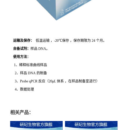
运输及保存：
低温运输 ，-20℃保存 ，保存期限为 24 个月。
自备试剂：
样品 DNA。
使用方法
：
1、稀释标准曲线样品
2、样品 DNA 的制备
3、Probe qPCR 反应（20μL 体系 ，在样品制备室进行）
4、数据处理
相关产品：