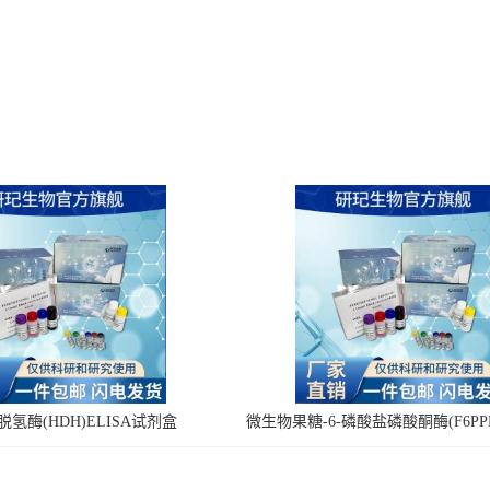
氢酶(HDH)ELISA试剂盒
微生物果糖-6-磷酸盐磷酸酮酶(F6PPK
剂盒