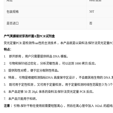
用途
科研试验
50T
包装规格
是否进口
否
产气荚膜梭状芽孢杆菌A型PCR试剂盒
荧光定量PCR 是检测传ran性的主流技术 ，本产品就是以染料法/探针法荧光定量
特点：
1. 即开即用 ，用户只需要提供样品 DNA 模板。
2. 引物和探针经过优化 ，分析灵敏性高 ，可以达到 1000 拷贝/反应。
3. 提供阳性对照 ，便于区分假阴性样品。
4. 特高 ， 引物是根据检测指标DNA 高度保守区设计 ，不会跟其他生物的 DNA
5. 既可用于定性检测 ，又可用于定量检测 。用于定量检测时线性范围至少为 5
6. 本产品足够 50 次 20μL 体系的染料法/探针法荧光定量 PCR 反应。
7. 本产品只能用于科研。
注意 ：
引物-探针干粉在使用前需要短暂离心 ，然后在离心管中加入 162uL 的超