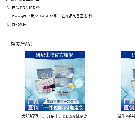
2、样品 DNA 的制备
3、Probe qPCR 反应（20μL 体系 ，在样品制备室进行）
4、数据处理
相关产品：
犬肌钙蛋白I（Tn-Ⅰ）ELISA试剂盒
微生物肼脱