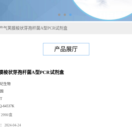
产气荚膜梭状芽孢杆菌A型PCR试剂盒
产品展厅
膜梭状芽孢杆菌A型PCR试剂盒
玘生物
国
0T
Q-64537K
2990/盒
：
2024-04-24