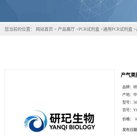
您当前的位置：
网站首页
>
产品展厅
>
PCR试剂盒
>
通用PCR试剂盒
>
产气荚
品牌：
研
产地：
中
型号：
5
货号：
Y
价格：
￥
发布日期