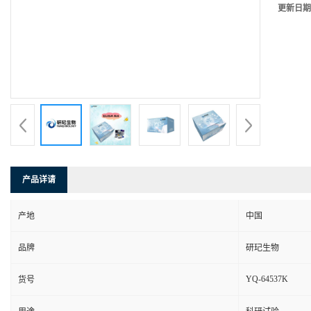
更新日期
产品详请
产地
中国
品牌
研玘生物
YQ-64537K
货号