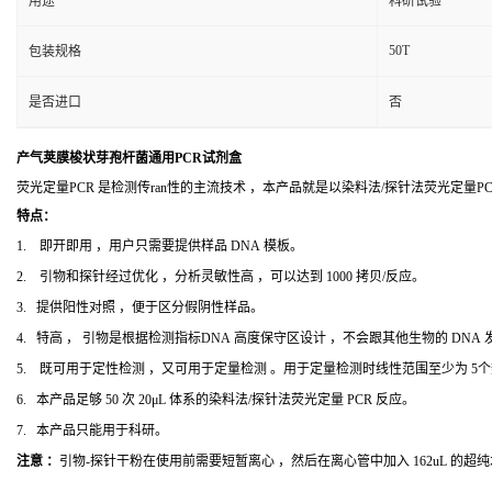
用途
科研试验
50T
包装规格
是否进口
否
产气荚膜梭状芽孢杆菌通用PCR试剂盒
荧光定量PCR 是检测传ran性的主流技术 ，本产品就是以染料法/探针法荧光定量
特点：
1. 即开即用 ，用户只需要提供样品 DNA 模板。
2. 引物和探针经过优化 ，分析灵敏性高 ，可以达到 1000 拷贝/反应。
3. 提供阳性对照 ，便于区分假阴性样品。
4. 特高 ， 引物是根据检测指标DNA 高度保守区设计 ，不会跟其他生物的 DNA
5. 既可用于定性检测 ，又可用于定量检测 。用于定量检测时线性范围至少为 5
6. 本产品足够 50 次 20μL 体系的染料法/探针法荧光定量 PCR 反应。
7. 本产品只能用于科研。
注意 ：
引物-探针干粉在使用前需要短暂离心 ，然后在离心管中加入 162uL 的超