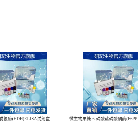
氢酶(HDH)ELISA试剂盒
微生物果糖-6-磷酸盐磷酸酮酶(F6PPK
剂盒