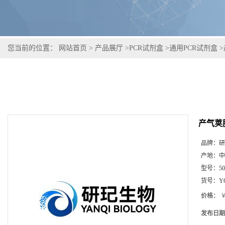
您当前的位置：
网站首页
>
产品展厅
>
PCR试剂盒
>
通用PCR试剂盒
>
产气荚
品牌：
研
产地：
中
型号：
5
货号：
Y
价格：
￥
发布日期