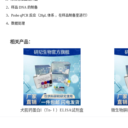
2、样品 DNA 的制备
3、Probe qPCR 反应（20μL 体系 ，在样品制备室进行）
4、数据处理
相关产品：
犬肌钙蛋白I（Tn-Ⅰ）ELISA试剂盒
微生物肼脱