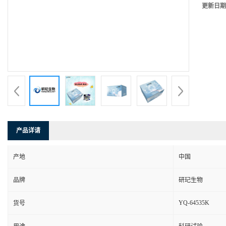
更新日期
产品详请
产地
中国
品牌
研玘生物
YQ-64535K
货号