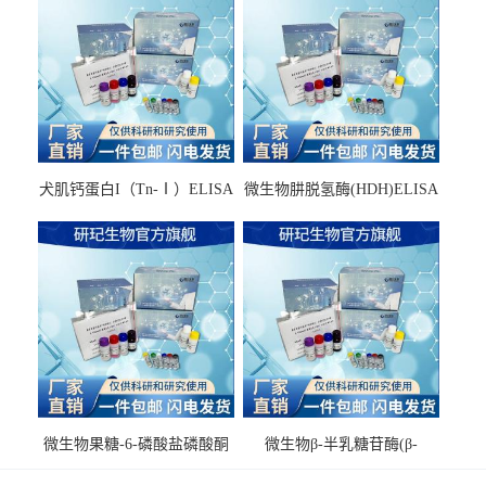
犬肌钙蛋白I（Tn-Ⅰ）ELISA
微生物肼脱氢酶(HDH)ELISA
试剂盒
试剂盒
微生物果糖-6-磷酸盐磷酸酮
微生物β-半乳糖苷酶(β-
酶(F6PPK)ELISA试剂盒
GAL)ELISA试剂盒