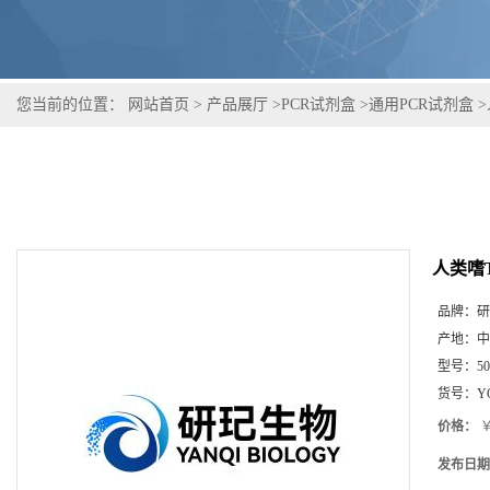
您当前的位置：
网站首页
>
产品展厅
>
PCR试剂盒
>
通用PCR试剂盒
>
人类嗜
品牌：
研
产地：
中
型号：
5
货号：
Y
价格：
￥
发布日期