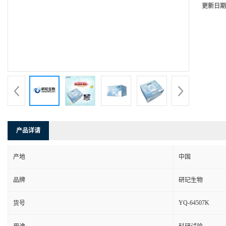
更新日期
产品详请
产地
中国
品牌
研玘生物
YQ-64507K
货号