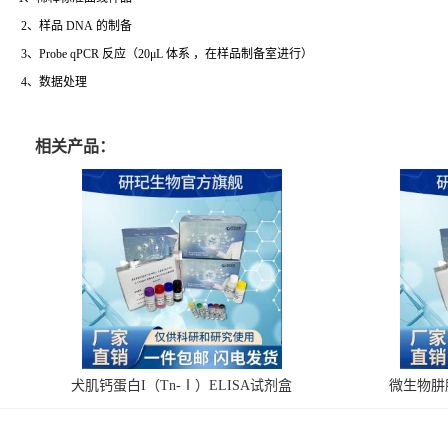
2、样品 DNA 的制备
3、Probe qPCR 反应（20μL 体系 ，在样品制备室进行）
4、数据处理
相关产品：
犬肌钙蛋白I（Tn-Ⅰ）ELISA试剂盒
微生物肼脱