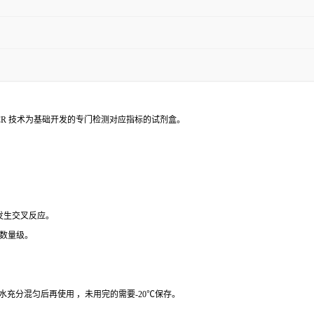
PCR 技术为基础开发的专门检测对应指标的试剂盒。
 发生交叉反应。
个数量级。
纯水充分混匀后再使用 ，未用完的需要-20℃保存。