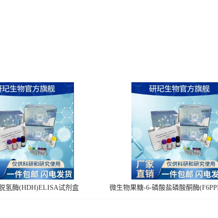
氢酶(HDH)ELISA试剂盒
微生物果糖-6-磷酸盐磷酸酮酶(F6PPK
剂盒