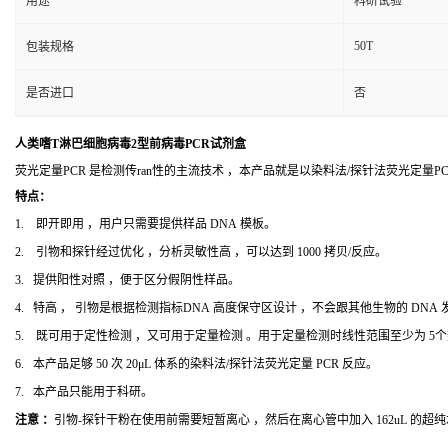
用途
科研试验
50T
包装规格
是否进口
否
人类嗜T淋巴细胞病毒2型前病毒PCR试剂盒
荧光定量PCR 是检测传ran性的主流技术 ，本产品就是以染料法/探针法荧光定量
特点：
1. 即开即用 ，用户只需要提供样品 DNA 模板。
2. 引物和探针经过优化 ，分析灵敏性高 ，可以达到 1000 拷贝/反应。
3. 提供阳性对照 ，便于区分假阴性样品。
4. 特高 ， 引物是根据检测指标DNA 高度保守区设计 ，不会跟其他生物的 DNA
5. 既可用于定性检测 ，又可用于定量检测 。用于定量检测时线性范围至少为 5
6. 本产品足够 50 次 20μL 体系的染料法/探针法荧光定量 PCR 反应。
7. 本产品只能用于科研。
注意 ：
引物-探针干粉在使用前需要短暂离心 ，然后在离心管中加入 162uL 的超