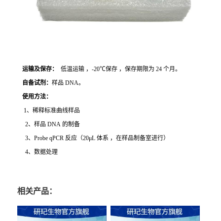
运输及保存：
低温运输 ，-20℃保存 ，保存期限为 24 个月。
自备试剂：
样品 DNA。
使用方法
：
1、稀释标准曲线样品
2、样品 DNA 的制备
3、Probe qPCR 反应（20μL 体系 ，在样品制备室进行）
4、数据处理
相关产品：