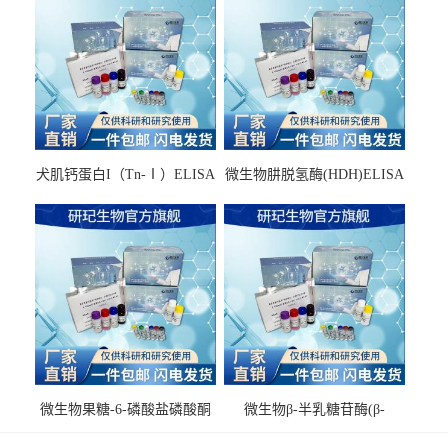
犬肌钙蛋白I（Tn-Ⅰ）ELISA
微生物肼脱氢酶(HDH)ELISA
试剂盒
试剂盒
微生物果糖-6-磷酸盐磷酸酮
微生物β-半乳糖苷酶(β-
酶(F6PPK)ELISA试剂盒
GAL)ELISA试剂盒