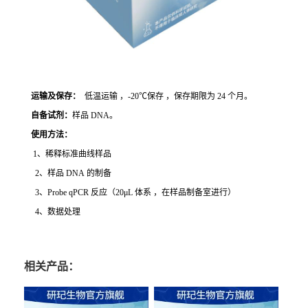
运输及保存：
低温运输 ，-20℃保存 ，保存期限为 24 个月。
自备试剂：
样品 DNA。
使用方法
：
1、稀释标准曲线样品
2、样品 DNA 的制备
3、Probe qPCR 反应（20μL 体系 ，在样品制备室进行）
4、数据处理
相关产品：