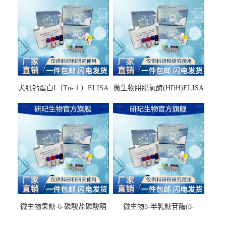
犬肌钙蛋白I（Tn-Ⅰ）ELISA
微生物肼脱氢酶(HDH)ELISA
试剂盒
试剂盒
微生物果糖-6-磷酸盐磷酸酮
微生物β-半乳糖苷酶(β-
酶(F6PPK)ELISA试剂盒
GAL)ELISA试剂盒