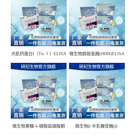
犬肌钙蛋白I（Tn-Ⅰ）ELISA
微生物肼脱氢酶(HDH)ELISA
试剂盒
试剂盒
微生物果糖-6-磷酸盐磷酸酮
微生物β-半乳糖苷酶(β-
酶(F6PPK)ELISA试剂盒
GAL)ELISA试剂盒