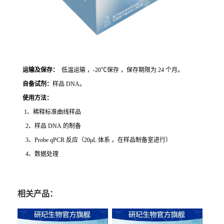
运输及保存：
低温运输 ，-20℃保存 ，保存期限为 24 个月。
自备试剂：
样品 DNA。
使用方法
：
1、稀释标准曲线样品
2、样品 DNA 的制备
3、Probe qPCR 反应（20μL 体系 ，在样品制备室进行）
4、数据处理
相关产品：