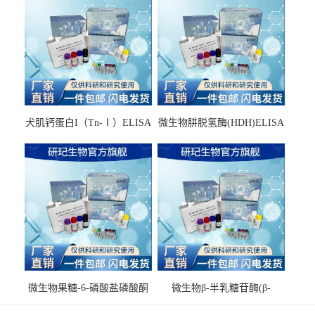
犬肌钙蛋白I（Tn-Ⅰ）ELISA
微生物肼脱氢酶(HDH)ELISA
试剂盒
试剂盒
微生物果糖-6-磷酸盐磷酸酮
微生物β-半乳糖苷酶(β-
酶(F6PPK)ELISA试剂盒
GAL)ELISA试剂盒