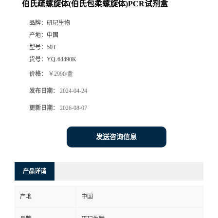
伯氏疏螺旋体(伯氏包柔螺旋体)PCR试剂盒
品牌：
研玘生物
产地：
中国
型号：
50T
货号：
YQ-64490K
价格：
￥2990/盒
发布日期：
2024-04-24
更新日期：
2026-08-07
发送咨询信息
产品详请
产地
中国