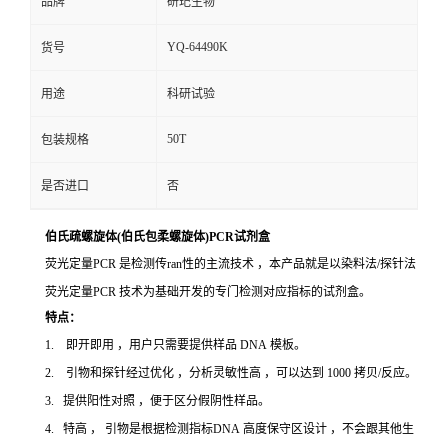
品牌
研玘生物
YQ-64490K
货号
用途
科研试验
50T
包装规格
是否进口
否
伯氏疏螺旋体(伯氏包柔螺旋体)PCR试剂盒
荧光定量PCR 是检测传ran性的主流技术 ，本产品就是以染料法/探针法
荧光定量PCR 技术为基础开发的专门检测对应指标的试剂盒。
特点：
1. 即开即用 ，用户只需要提供样品 DNA 模板。
2. 引物和探针经过优化 ，分析灵敏性高 ，可以达到 1000 拷贝/反应。
3. 提供阳性对照 ，便于区分假阴性样品。
4. 特高 ， 引物是根据检测指标DNA 高度保守区设计 ，不会跟其他生