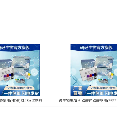
氢酶(HDH)ELISA试剂盒
微生物果糖-6-磷酸盐磷酸酮酶(F6PPK
剂盒