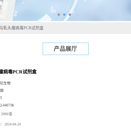
马乳头瘤病毒PCR试剂盒
产品展厅
瘤病毒PCR试剂盒
玘生物
国
0T
Q-64073K
2990/盒
：
2024-04-24