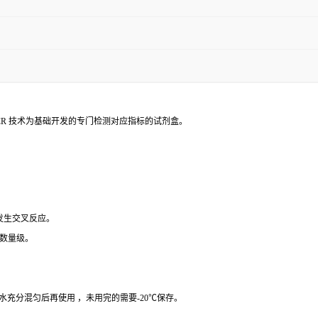
PCR 技术为基础开发的专门检测对应指标的试剂盒。
 发生交叉反应。
个数量级。
纯水充分混匀后再使用 ，未用完的需要-20℃保存。