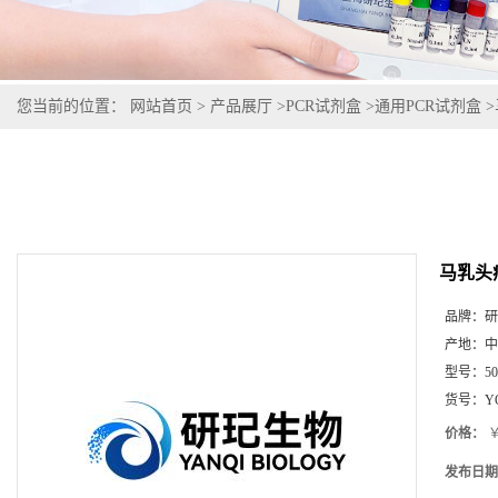
您当前的位置：
网站首页
>
产品展厅
>
PCR试剂盒
>
通用PCR试剂盒
>
马乳头
品牌：
研
产地：
中
型号：
5
货号：
Y
价格：
￥
发布日期