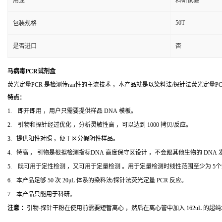
用途
科研试验
50T
包装规格
是否进口
否
马病毒PCR试剂盒
荧光定量PCR 是检测传ran性的主流技术 ，本产品就是以染料法/探针法荧光定量
特点：
1. 即开即用 ，用户只需要提供样品 DNA 模板。
2. 引物和探针经过优化 ，分析灵敏性高 ，可以达到 1000 拷贝/反应。
3. 提供阳性对照 ，便于区分假阴性样品。
4. 特高 ， 引物是根据检测指标DNA 高度保守区设计 ，不会跟其他生物的 DNA
5. 既可用于定性检测 ，又可用于定量检测 。用于定量检测时线性范围至少为 5
6. 本产品足够 50 次 20μL 体系的染料法/探针法荧光定量 PCR 反应。
7. 本产品只能用于科研。
注意 ：
引物-探针干粉在使用前需要短暂离心 ，然后在离心管中加入 162uL 的超