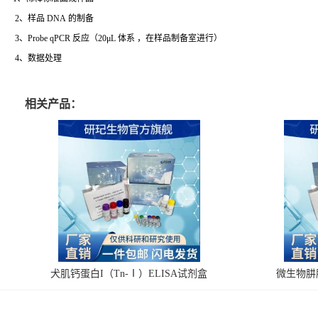
2、样品 DNA 的制备
3、Probe qPCR 反应（20μL 体系 ，在样品制备室进行）
4、数据处理
相关产品：
犬肌钙蛋白I（Tn-Ⅰ）ELISA试剂盒
微生物肼脱