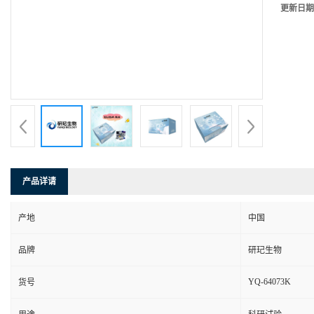
更新日期
产品详请
产地
中国
品牌
研玘生物
YQ-64073K
货号