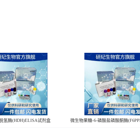
氢酶(HDH)ELISA试剂盒
微生物果糖-6-磷酸盐磷酸酮酶(F6PPK
剂盒