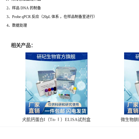
2、样品 DNA 的制备
3、Probe qPCR 反应（20μL 体系 ，在样品制备室进行）
4、数据处理
相关产品：
犬肌钙蛋白I（Tn-Ⅰ）ELISA试剂盒
微生物肼脱