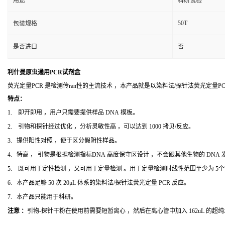
用途
科研试验
50T
包装规格
是否进口
否
利什曼原虫通用PCR试剂盒
荧光定量PCR 是检测传ran性的主流技术 ，本产品就是以染料法/探针法荧光定量
特点：
1. 即开即用 ，用户只需要提供样品 DNA 模板。
2. 引物和探针经过优化 ，分析灵敏性高 ，可以达到 1000 拷贝/反应。
3. 提供阳性对照 ，便于区分假阴性样品。
4. 特高 ， 引物是根据检测指标DNA 高度保守区设计 ，不会跟其他生物的 DNA
5. 既可用于定性检测 ，又可用于定量检测 。用于定量检测时线性范围至少为 5
6. 本产品足够 50 次 20μL 体系的染料法/探针法荧光定量 PCR 反应。
7. 本产品只能用于科研。
注意 ：
引物-探针干粉在使用前需要短暂离心 ，然后在离心管中加入 162uL 的超