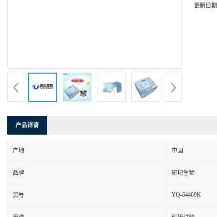
更新日期
产品详请
产地
中国
品牌
研玘生物
YQ-64469K
货号