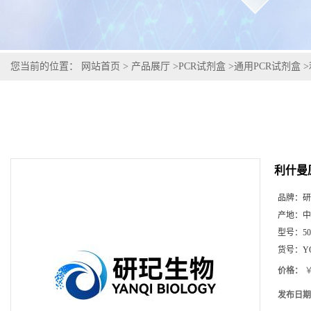
您当前的位置：
网站首页
>
产品展厅
>
PCR试剂盒
>
通用PCR试剂盒
>
利什曼
品牌：
研
产地：
中
型号：
5
货号：
Y
价格：
￥
发布日期