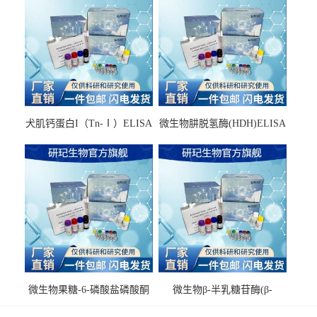
犬肌钙蛋白I（Tn-Ⅰ）ELISA
微生物肼脱氢酶(HDH)ELISA
试剂盒
试剂盒
微生物果糖-6-磷酸盐磷酸酮
微生物β-半乳糖苷酶(β-
酶(F6PPK)ELISA试剂盒
GAL)ELISA试剂盒