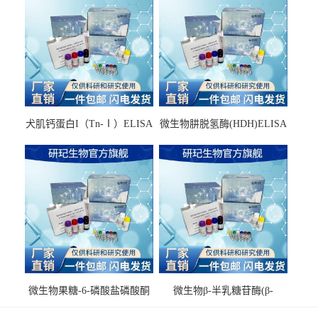
犬肌钙蛋白I（Tn-Ⅰ）ELISA
微生物肼脱氢酶(HDH)ELISA
试剂盒
试剂盒
微生物果糖-6-磷酸盐磷酸酮
微生物β-半乳糖苷酶(β-
酶(F6PPK)ELISA试剂盒
GAL)ELISA试剂盒