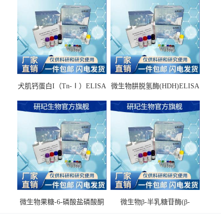
犬肌钙蛋白I（Tn-Ⅰ）ELISA
微生物肼脱氢酶(HDH)ELISA
试剂盒
试剂盒
微生物果糖-6-磷酸盐磷酸酮
微生物β-半乳糖苷酶(β-
酶(F6PPK)ELISA试剂盒
GAL)ELISA试剂盒