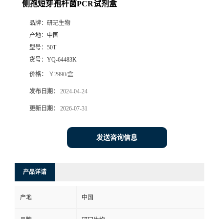
侧孢短芽孢杆菌PCR试剂盒
品牌：
研玘生物
产地：
中国
型号：
50T
货号：
YQ-64483K
价格：
￥2990/盒
发布日期：
2024-04-24
更新日期：
2026-07-31
发送咨询信息
产品详请
产地
中国