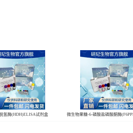
氢酶(HDH)ELISA试剂盒
微生物果糖-6-磷酸盐磷酸酮酶(F6PPK
剂盒