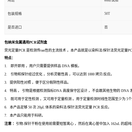
用途
科研试验
50T
包装规格
是否进口
否
包纳米虫属通用PCR试剂盒
荧光定量PCR 是检测传ran性的主流技术 ，本产品就是以染料法/探针法荧光定量
特点：
1. 即开即用 ，用户只需要提供样品 DNA 模板。
2. 引物和探针经过优化 ，分析灵敏性高 ，可以达到 1000 拷贝/反应。
3. 提供阳性对照 ，便于区分假阴性样品。
4. 特高 ， 引物是根据检测指标DNA 高度保守区设计 ，不会跟其他生物的 DNA
5. 既可用于定性检测 ，又可用于定量检测 。用于定量检测时线性范围至少为 5
6. 本产品足够 50 次 20μL 体系的染料法/探针法荧光定量 PCR 反应。
7. 本产品只能用于科研。
注意 ：
引物-探针干粉在使用前需要短暂离心 ，然后在离心管中加入 162uL 的超