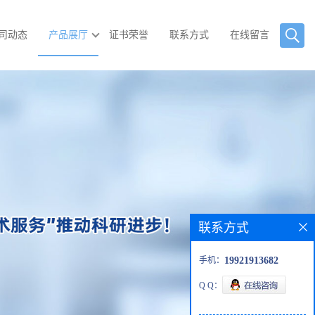
司动态
产品展厅
证书荣誉
联系方式
在线留言
联系方式
手机：
19921913682
Q Q：