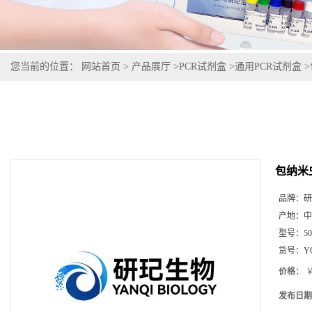
您当前的位置：
网站首页
>
产品展厅
>
PCR试剂盒
>
通用PCR试剂盒
>
包纳米
品牌：
研
产地：
中
型号：
5
货号：
Y
价格：
￥
发布日期