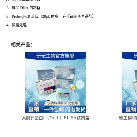
2、样品 DNA 的制备
3、Probe qPCR 反应（20μL 体系 ，在样品制备室进行）
4、数据处理
相关产品：
犬肌钙蛋白I（Tn-Ⅰ）ELISA试剂盒
微生物肼脱