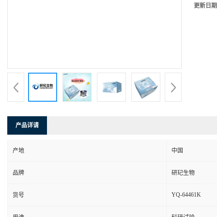
更新日期
产品详请
产地
中国
品牌
研玘生物
YQ-64461K
货号