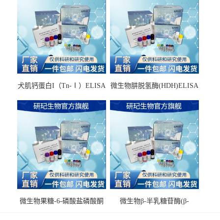
犬肌钙蛋白I（Tn-Ⅰ）ELISA
微生物肼脱氢酶(HDH)ELISA
试剂盒
试剂盒
微生物果糖-6-磷酸盐磷酸酮
微生物β-半乳糖苷酶(β-
酶(F6PPK)ELISA试剂盒
GAL)ELISA试剂盒