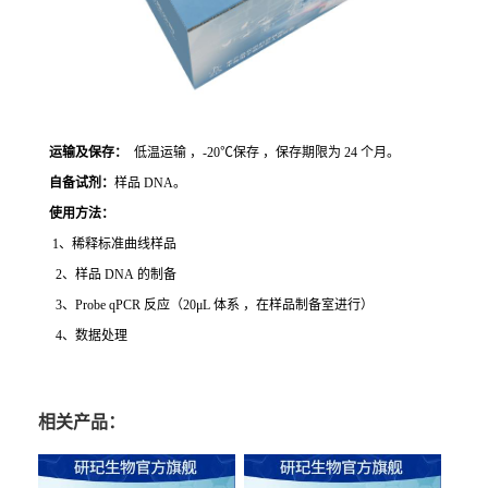
运输及保存：
低温运输 ，-20℃保存 ，保存期限为 24 个月。
自备试剂：
样品 DNA。
使用方法
：
1、稀释标准曲线样品
2、样品 DNA 的制备
3、Probe qPCR 反应（20μL 体系 ，在样品制备室进行）
4、数据处理
相关产品：