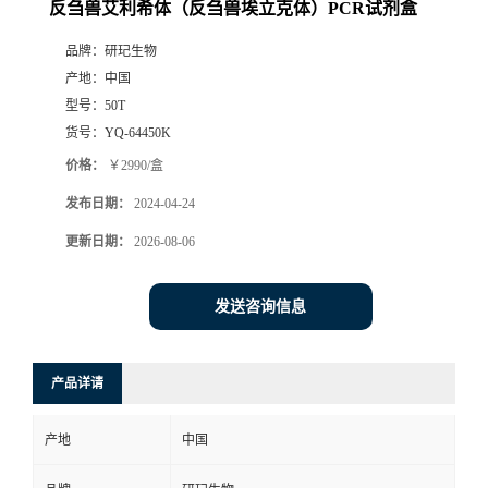
反刍兽艾利希体（反刍兽埃立克体）PCR试剂盒
品牌：
研玘生物
产地：
中国
型号：
50T
货号：
YQ-64450K
价格：
￥2990/盒
发布日期：
2024-04-24
更新日期：
2026-08-06
发送咨询信息
产品详请
产地
中国