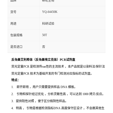
品牌
研玘生物
YQ-64450K
货号
用途
科研试验
50T
包装规格
是否进口
否
反刍兽艾利希体（反刍兽埃立克体）PCR试剂盒
荧光定量PCR 是检测传ran性的主流技术 ，本产品就是以染料法/探针法
荧光定量PCR 技术为基础开发的专门检测对应指标的试剂盒。
特点：
1. 即开即用 ，用户只需要提供样品 DNA 模板。
2. 引物和探针经过优化 ，分析灵敏性高 ，可以达到 1000 拷贝/反应。
3. 提供阳性对照 ，便于区分假阴性样品。
4. 特高 ， 引物是根据检测指标DNA 高度保守区设计 ，不会跟其他生