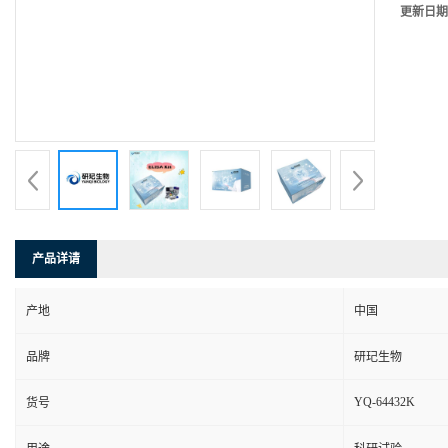
更新日期
产品详请
产地
中国
品牌
研玘生物
YQ-64432K
货号