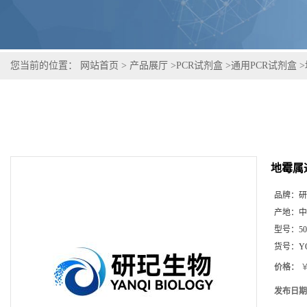
您当前的位置：
网站首页
>
产品展厅
>
PCR试剂盒
>
通用PCR试剂盒
>
地霉属
品牌：
研
产地：
中
型号：
5
货号：
Y
价格：
￥
发布日期