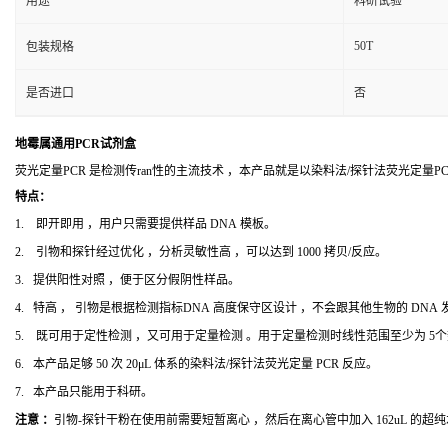
用途
科研试验
50T
包装规格
是否进口
否
地霉属通用PCR试剂盒
荧光定量PCR 是检测传ran性的主流技术 ，本产品就是以染料法/探针法荧光定量
特点：
1. 即开即用 ，用户只需要提供样品 DNA 模板。
2. 引物和探针经过优化 ，分析灵敏性高 ，可以达到 1000 拷贝/反应。
3. 提供阳性对照 ，便于区分假阴性样品。
4. 特高 ， 引物是根据检测指标DNA 高度保守区设计 ，不会跟其他生物的 DNA
5. 既可用于定性检测 ，又可用于定量检测 。用于定量检测时线性范围至少为 5
6. 本产品足够 50 次 20μL 体系的染料法/探针法荧光定量 PCR 反应。
7. 本产品只能用于科研。
注意 ：
引物-探针干粉在使用前需要短暂离心 ，然后在离心管中加入 162uL 的超