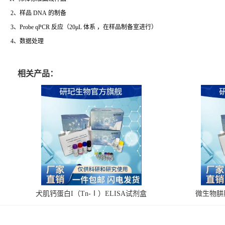
2、样品 DNA 的制备
3、Probe qPCR 反应（20μL 体系 ，在样品制备室进行）
4、数据处理
相关产品：
犬肌钙蛋白I（Tn-Ⅰ）ELISA试剂盒
微生物肼脱