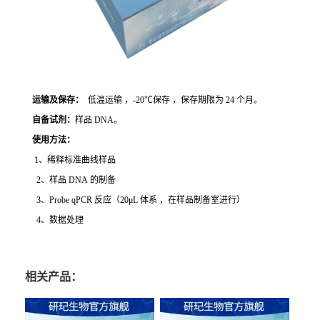
运输及保存：
低温运输 ，-20℃保存 ，保存期限为 24 个月。
自备试剂：
样品 DNA。
使用方法
：
1、稀释标准曲线样品
2、样品 DNA 的制备
3、Probe qPCR 反应（20μL 体系 ，在样品制备室进行）
4、数据处理
相关产品：