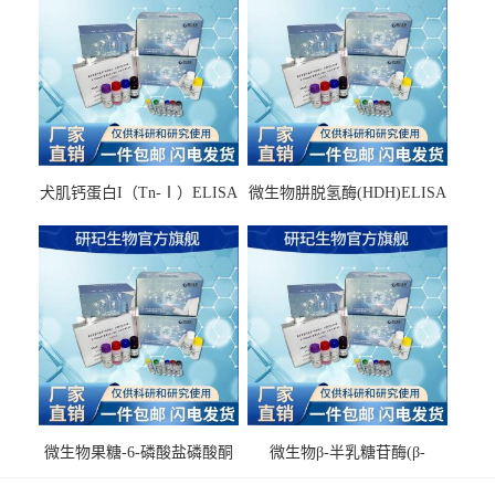
犬肌钙蛋白I（Tn-Ⅰ）ELISA
微生物肼脱氢酶(HDH)ELISA
试剂盒
试剂盒
微生物果糖-6-磷酸盐磷酸酮
微生物β-半乳糖苷酶(β-
酶(F6PPK)ELISA试剂盒
GAL)ELISA试剂盒