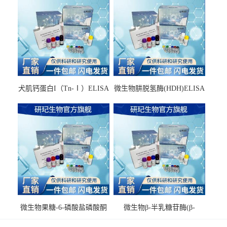
犬肌钙蛋白I（Tn-Ⅰ）ELISA
微生物肼脱氢酶(HDH)ELISA
试剂盒
试剂盒
微生物果糖-6-磷酸盐磷酸酮
微生物β-半乳糖苷酶(β-
酶(F6PPK)ELISA试剂盒
GAL)ELISA试剂盒