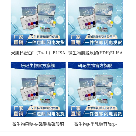
犬肌钙蛋白I（Tn-Ⅰ）ELISA
微生物肼脱氢酶(HDH)ELISA
试剂盒
试剂盒
微生物果糖-6-磷酸盐磷酸酮
微生物β-半乳糖苷酶(β-
酶(F6PPK)ELISA试剂盒
GAL)ELISA试剂盒