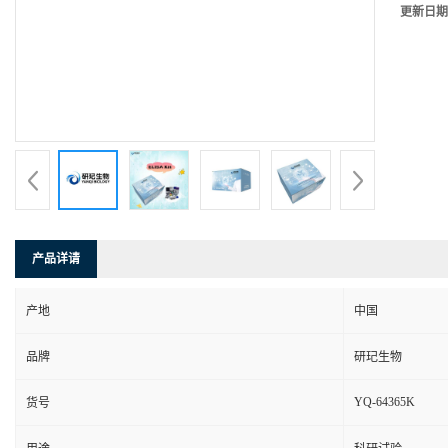
更新日期
产品详请
产地
中国
品牌
研玘生物
YQ-64365K
货号