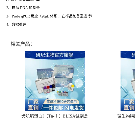
2、样品 DNA 的制备
3、Probe qPCR 反应（20μL 体系 ，在样品制备室进行）
4、数据处理
相关产品：
犬肌钙蛋白I（Tn-Ⅰ）ELISA试剂盒
微生物肼脱