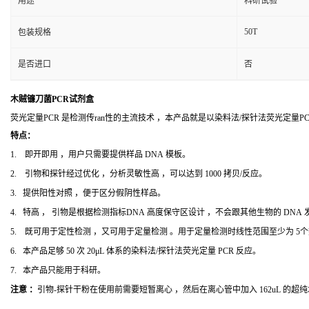
用途
科研试验
50T
包装规格
是否进口
否
木贼镰刀菌PCR试剂盒
荧光定量PCR 是检测传ran性的主流技术 ，本产品就是以染料法/探针法荧光定量
特点：
1. 即开即用 ，用户只需要提供样品 DNA 模板。
2. 引物和探针经过优化 ，分析灵敏性高 ，可以达到 1000 拷贝/反应。
3. 提供阳性对照 ，便于区分假阴性样品。
4. 特高 ， 引物是根据检测指标DNA 高度保守区设计 ，不会跟其他生物的 DNA
5. 既可用于定性检测 ，又可用于定量检测 。用于定量检测时线性范围至少为 5
6. 本产品足够 50 次 20μL 体系的染料法/探针法荧光定量 PCR 反应。
7. 本产品只能用于科研。
注意 ：
引物-探针干粉在使用前需要短暂离心 ，然后在离心管中加入 162uL 的超