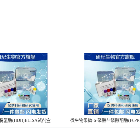
氢酶(HDH)ELISA试剂盒
微生物果糖-6-磷酸盐磷酸酮酶(F6PPK
剂盒