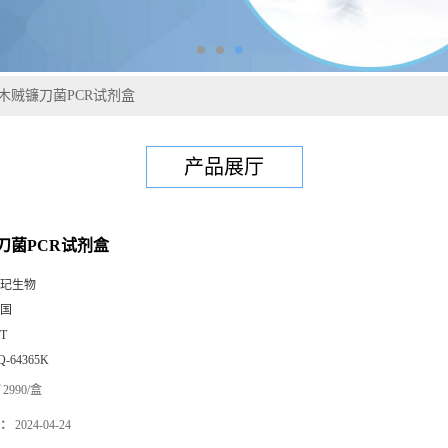
木贼镰刀菌PCR试剂盒
产品展厅
刀菌PCR试剂盒
玘生物
国
0T
Q-64365K
2990/盒
：
2024-04-24