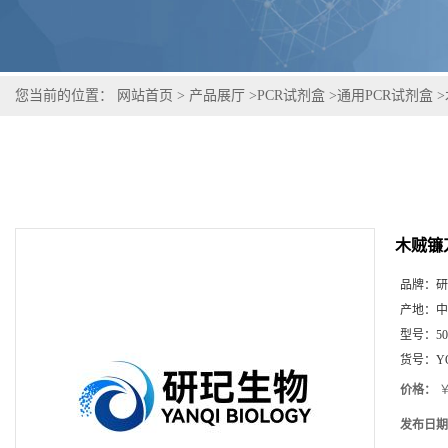
您当前的位置：
网站首页
>
产品展厅
>
PCR试剂盒
>
通用PCR试剂盒
>
木贼镰
品牌：
研
产地：
中
型号：
5
货号：
Y
价格：
￥
发布日期