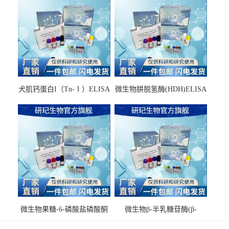
犬肌钙蛋白I（Tn-Ⅰ）ELISA
微生物肼脱氢酶(HDH)ELISA
试剂盒
试剂盒
微生物果糖-6-磷酸盐磷酸酮
微生物β-半乳糖苷酶(β-
酶(F6PPK)ELISA试剂盒
GAL)ELISA试剂盒