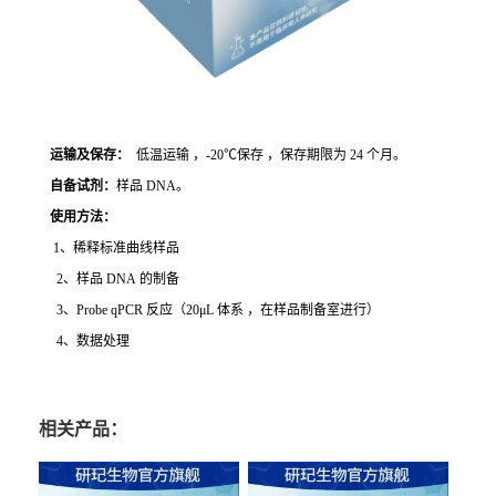
运输及保存：
低温运输 ，-20℃保存 ，保存期限为 24 个月。
自备试剂：
样品 DNA。
使用方法
：
1、稀释标准曲线样品
2、样品 DNA 的制备
3、Probe qPCR 反应（20μL 体系 ，在样品制备室进行）
4、数据处理
相关产品：