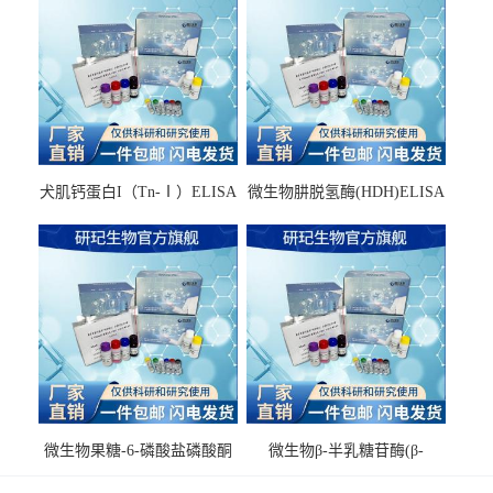
犬肌钙蛋白I（Tn-Ⅰ）ELISA
微生物肼脱氢酶(HDH)ELISA
试剂盒
试剂盒
微生物果糖-6-磷酸盐磷酸酮
微生物β-半乳糖苷酶(β-
酶(F6PPK)ELISA试剂盒
GAL)ELISA试剂盒