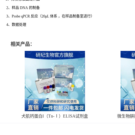
2、样品 DNA 的制备
3、Probe qPCR 反应（20μL 体系 ，在样品制备室进行）
4、数据处理
相关产品：
犬肌钙蛋白I（Tn-Ⅰ）ELISA试剂盒
微生物肼脱