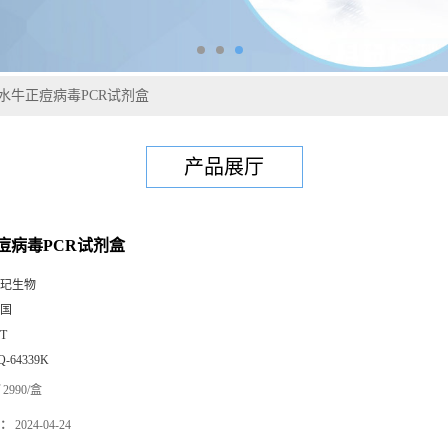
水牛正痘病毒PCR试剂盒
产品展厅
痘病毒PCR试剂盒
玘生物
国
0T
Q-64339K
2990/盒
：
2024-04-24