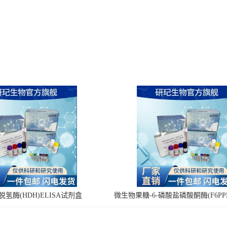
氢酶(HDH)ELISA试剂盒
微生物果糖-6-磷酸盐磷酸酮酶(F6PPK
剂盒