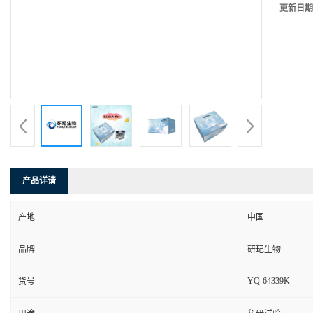
更新日期
产品详请
产地
中国
品牌
研玘生物
YQ-64339K
货号