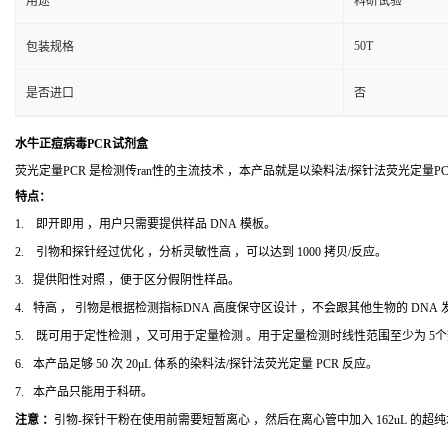
用途
科研试验
50T
包装规格
是否进口
否
水牛正痘病毒PCR试剂盒
荧光定量PCR 是检测传ran性的主流技术 ，本产品就是以染料法/探针法荧光定量
特点：
1. 即开即用 ，用户只需要提供样品 DNA 模板。
2. 引物和探针经过优化 ，分析灵敏性高 ，可以达到 1000 拷贝/反应。
3. 提供阳性对照 ，便于区分假阴性样品。
4. 特高 ， 引物是根据检测指标DNA 高度保守区设计 ，不会跟其他生物的 DNA
5. 既可用于定性检测 ，又可用于定量检测 。用于定量检测时线性范围至少为 5
6. 本产品足够 50 次 20μL 体系的染料法/探针法荧光定量 PCR 反应。
7. 本产品只能用于科研。
注意 ：
引物-探针干粉在使用前需要短暂离心 ，然后在离心管中加入 162uL 的超