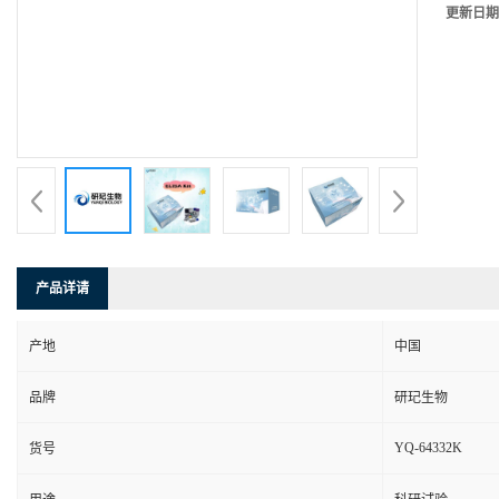
更新日期
产品详请
产地
中国
品牌
研玘生物
YQ-64332K
货号