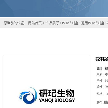
您当前的位置：
网站首页
>
产品展厅
>
PCR试剂盒
>
通用PCR试剂盒
>
泰泽隐
品牌：
研
产地：
中
型号：
5
货号：
Y
价格：
￥
发布日期