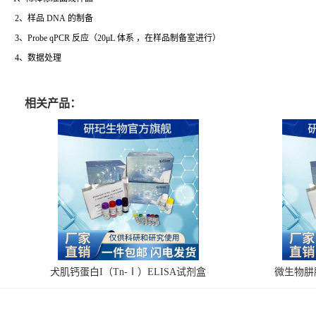
2、样品 DNA 的制备
3、Probe qPCR 反应（20μL 体系 ，在样品制备室进行）
4、数据处理
相关产品：
犬肌钙蛋白I（Tn-Ⅰ）ELISA试剂盒
微生物肼脱