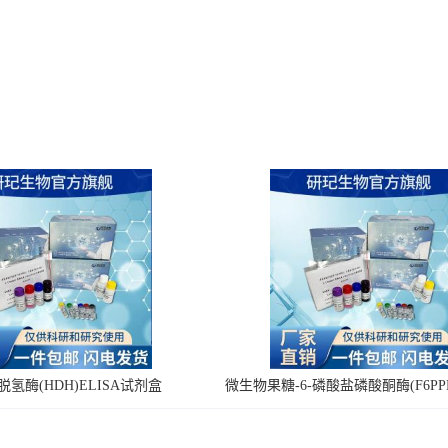
氢酶(HDH)ELISA试剂盒
微生物果糖-6-磷酸盐磷酸酮酶(F6PPK
剂盒