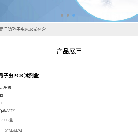
泰泽隐孢子虫PCR试剂盒
产品展厅
孢子虫PCR试剂盒
玘生物
国
0T
Q-64332K
2990/盒
：
2024-04-24