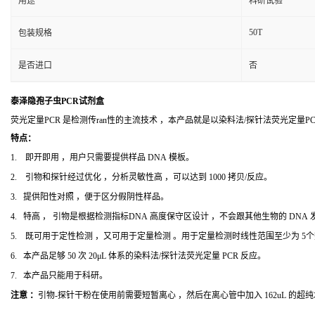
用途
科研试验
50T
包装规格
是否进口
否
泰泽隐孢子虫PCR试剂盒
荧光定量PCR 是检测传ran性的主流技术 ，本产品就是以染料法/探针法荧光定量
特点：
1. 即开即用 ，用户只需要提供样品 DNA 模板。
2. 引物和探针经过优化 ，分析灵敏性高 ，可以达到 1000 拷贝/反应。
3. 提供阳性对照 ，便于区分假阴性样品。
4. 特高 ， 引物是根据检测指标DNA 高度保守区设计 ，不会跟其他生物的 DNA
5. 既可用于定性检测 ，又可用于定量检测 。用于定量检测时线性范围至少为 5
6. 本产品足够 50 次 20μL 体系的染料法/探针法荧光定量 PCR 反应。
7. 本产品只能用于科研。
注意 ：
引物-探针干粉在使用前需要短暂离心 ，然后在离心管中加入 162uL 的超