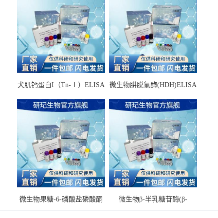
犬肌钙蛋白I（Tn-Ⅰ）ELISA
微生物肼脱氢酶(HDH)ELISA
试剂盒
试剂盒
微生物果糖-6-磷酸盐磷酸酮
微生物β-半乳糖苷酶(β-
酶(F6PPK)ELISA试剂盒
GAL)ELISA试剂盒