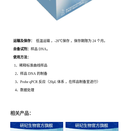
运输及保存：
低温运输 ，-20℃保存 ，保存期限为 24 个月。
自备试剂：
样品 DNA。
使用方法
：
1、稀释标准曲线样品
2、样品 DNA 的制备
3、Probe qPCR 反应（20μL 体系 ，在样品制备室进行）
4、数据处理
相关产品：