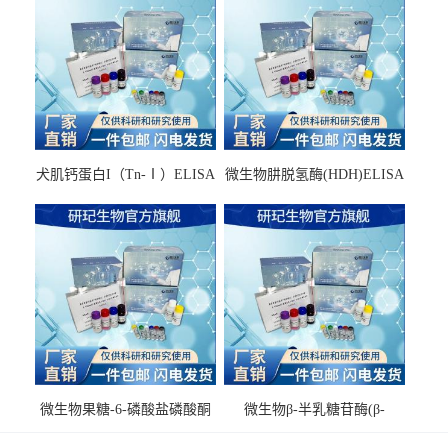
犬肌钙蛋白I（Tn-Ⅰ）ELISA
微生物肼脱氢酶(HDH)ELISA
试剂盒
试剂盒
微生物果糖-6-磷酸盐磷酸酮
微生物β-半乳糖苷酶(β-
酶(F6PPK)ELISA试剂盒
GAL)ELISA试剂盒