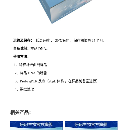
运输及保存：
低温运输 ，-20℃保存 ，保存期限为 24 个月。
自备试剂：
样品 DNA。
使用方法
：
1、稀释标准曲线样品
2、样品 DNA 的制备
3、Probe qPCR 反应（20μL 体系 ，在样品制备室进行）
4、数据处理
相关产品：