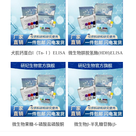
犬肌钙蛋白I（Tn-Ⅰ）ELISA
微生物肼脱氢酶(HDH)ELISA
试剂盒
试剂盒
微生物果糖-6-磷酸盐磷酸酮
微生物β-半乳糖苷酶(β-
酶(F6PPK)ELISA试剂盒
GAL)ELISA试剂盒