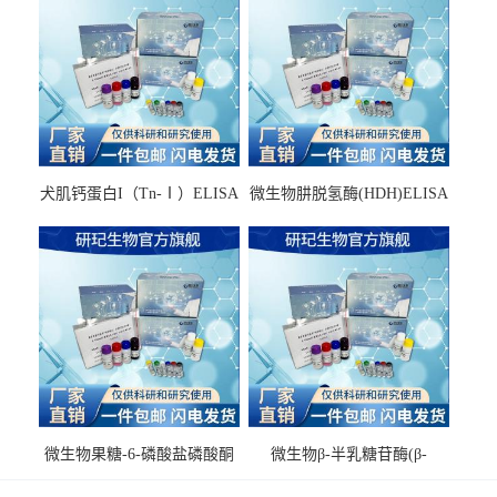
犬肌钙蛋白I（Tn-Ⅰ）ELISA
微生物肼脱氢酶(HDH)ELISA
试剂盒
试剂盒
微生物果糖-6-磷酸盐磷酸酮
微生物β-半乳糖苷酶(β-
酶(F6PPK)ELISA试剂盒
GAL)ELISA试剂盒