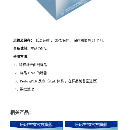
运输及保存：
低温运输 ，-20℃保存 ，保存期限为 24 个月。
自备试剂：
样品 DNA。
使用方法
：
1、稀释标准曲线样品
2、样品 DNA 的制备
3、Probe qPCR 反应（20μL 体系 ，在样品制备室进行）
4、数据处理
相关产品：