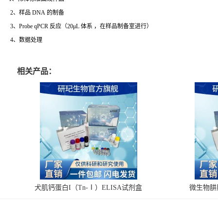
2、样品 DNA 的制备
3、Probe qPCR 反应（20μL 体系 ，在样品制备室进行）
4、数据处理
相关产品：
犬肌钙蛋白I（Tn-Ⅰ）ELISA试剂盒
微生物肼脱