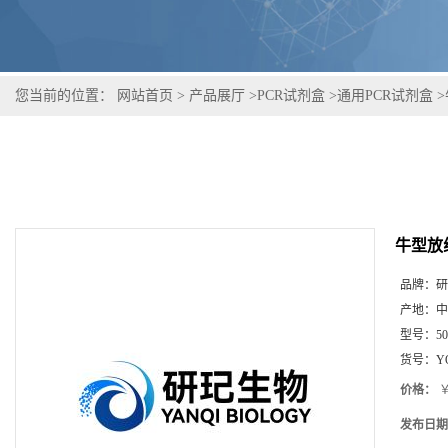
您当前的位置：
网站首页
>
产品展厅
>
PCR试剂盒
>
通用PCR试剂盒
>
牛型放
品牌：
研
产地：
中
型号：
5
货号：
Y
价格：
￥
发布日期