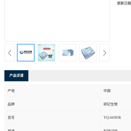
更新日期
产品详请
产地
中国
品牌
研玘生物
YQ-64305K
货号