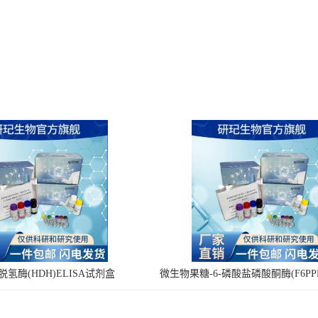
氢酶(HDH)ELISA试剂盒
微生物果糖-6-磷酸盐磷酸酮酶(F6PPK
剂盒