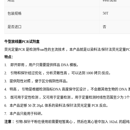
用途
科研试验
50T
包装规格
是否进口
否
牛型放线菌PCR试剂盒
荧光定量PCR 是检测传ran性的主流技术 ，本产品就是以染料法/探针法荧光定量
特点：
1. 即开即用 ，用户只需要提供样品 DNA 模板。
2. 引物和探针经过优化 ，分析灵敏性高 ，可以达到 1000 拷贝/反应。
3. 提供阳性对照 ，便于区分假阴性样品。
4. 特高 ， 引物是根据检测指标DNA 高度保守区设计 ，不会跟其他生物的 DNA
5. 既可用于定性检测 ，又可用于定量检测 。用于定量检测时线性范围至少为 5
6. 本产品足够 50 次 20μL 体系的染料法/探针法荧光定量 PCR 反应。
7. 本产品只能用于科研。
注意 ：
引物-探针干粉在使用前需要短暂离心 ，然后在离心管中加入 162uL 的超