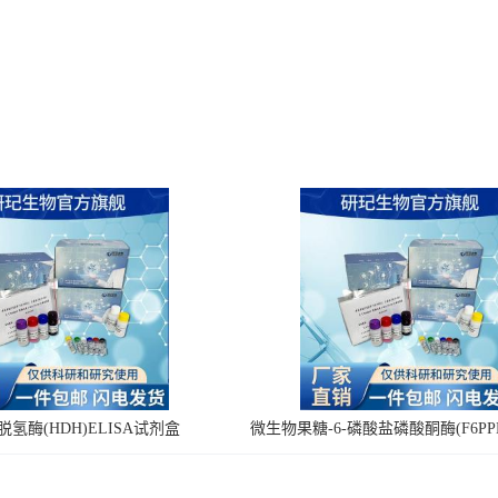
氢酶(HDH)ELISA试剂盒
微生物果糖-6-磷酸盐磷酸酮酶(F6PPK
剂盒