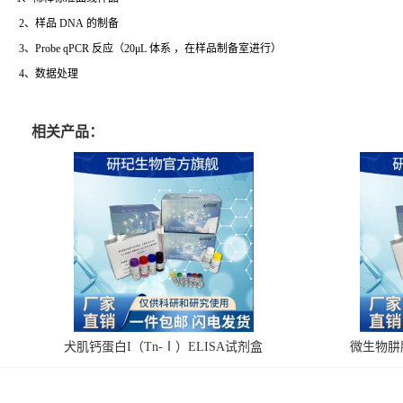
2、样品 DNA 的制备
3、Probe qPCR 反应（20μL 体系 ，在样品制备室进行）
4、数据处理
相关产品：
犬肌钙蛋白I（Tn-Ⅰ）ELISA试剂盒
微生物肼脱