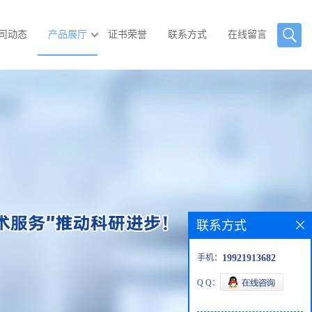
司动态
产品展厅
证书荣誉
联系方式
在线留言
联系方式
手机：
19921913682
Q Q：