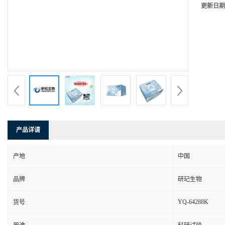
更新日期
产品详请
产地
中国
品牌
研玘生物
YQ-64288K
货号