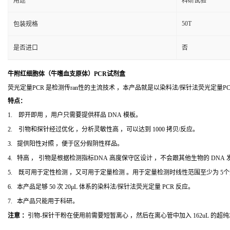
用途
科研试验
50T
包装规格
是否进口
否
牛附红细胞体（牛嗜血支原体）PCR试剂盒
荧光定量PCR 是检测传ran性的主流技术 ，本产品就是以染料法/探针法荧光定量
特点：
1. 即开即用 ，用户只需要提供样品 DNA 模板。
2. 引物和探针经过优化 ，分析灵敏性高 ，可以达到 1000 拷贝/反应。
3. 提供阳性对照 ，便于区分假阴性样品。
4. 特高 ， 引物是根据检测指标DNA 高度保守区设计 ，不会跟其他生物的 DNA
5. 既可用于定性检测 ，又可用于定量检测 。用于定量检测时线性范围至少为 5
6. 本产品足够 50 次 20μL 体系的染料法/探针法荧光定量 PCR 反应。
7. 本产品只能用于科研。
注意 ：
引物-探针干粉在使用前需要短暂离心 ，然后在离心管中加入 162uL 的超