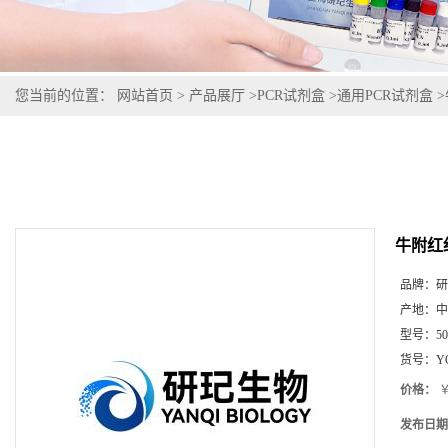
您当前的位置：
网站首页
>
产品展厅
>
PCR试剂盒
>
通用PCR试剂盒
>
牛附红
品牌：
研
产地：
中
型号：
5
货号：
Y
价格：
￥
发布日期