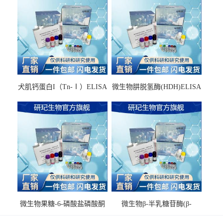
犬肌钙蛋白I（Tn-Ⅰ）ELISA
微生物肼脱氢酶(HDH)ELISA
试剂盒
试剂盒
微生物果糖-6-磷酸盐磷酸酮
微生物β-半乳糖苷酶(β-
酶(F6PPK)ELISA试剂盒
GAL)ELISA试剂盒