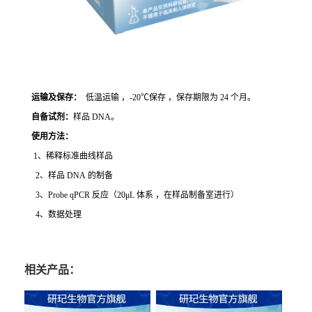
运输及保存：
低温运输 ，-20℃保存 ，保存期限为 24 个月。
自备试剂：
样品 DNA。
使用方法
：
1、稀释标准曲线样品
2、样品 DNA 的制备
3、Probe qPCR 反应（20μL 体系 ，在样品制备室进行）
4、数据处理
相关产品：