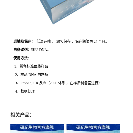
运输及保存：
低温运输 ，-20℃保存 ，保存期限为 24 个月。
自备试剂：
样品 DNA。
使用方法
：
1、稀释标准曲线样品
2、样品 DNA 的制备
3、Probe qPCR 反应（20μL 体系 ，在样品制备室进行）
4、数据处理
相关产品：