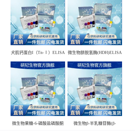
犬肌钙蛋白I（Tn-Ⅰ）ELISA
微生物肼脱氢酶(HDH)ELISA
试剂盒
试剂盒
微生物果糖-6-磷酸盐磷酸酮
微生物β-半乳糖苷酶(β-
酶(F6PPK)ELISA试剂盒
GAL)ELISA试剂盒