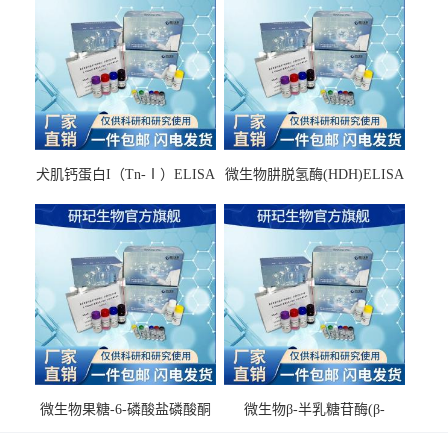
犬肌钙蛋白I（Tn-Ⅰ）ELISA
微生物肼脱氢酶(HDH)ELISA
试剂盒
试剂盒
微生物果糖-6-磷酸盐磷酸酮
微生物β-半乳糖苷酶(β-
酶(F6PPK)ELISA试剂盒
GAL)ELISA试剂盒