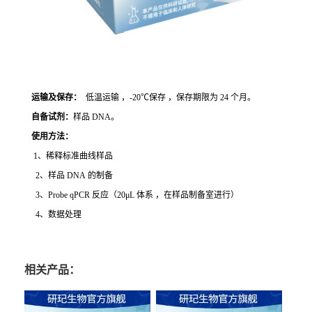
运输及保存：
低温运输 ，-20℃保存 ，保存期限为 24 个月。
自备试剂：
样品 DNA。
使用方法
：
1、稀释标准曲线样品
2、样品 DNA 的制备
3、Probe qPCR 反应（20μL 体系 ，在样品制备室进行）
4、数据处理
相关产品：