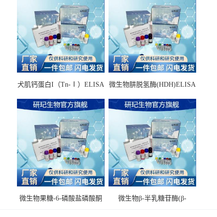
犬肌钙蛋白I（Tn-Ⅰ）ELISA
微生物肼脱氢酶(HDH)ELISA
试剂盒
试剂盒
微生物果糖-6-磷酸盐磷酸酮
微生物β-半乳糖苷酶(β-
酶(F6PPK)ELISA试剂盒
GAL)ELISA试剂盒