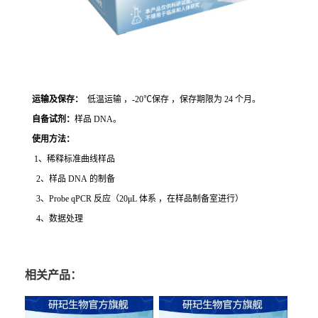
运输及保存：
低温运输 ，-20℃保存 ，保存期限为 24 个月。
自备试剂：
样品 DNA。
使用方法
：
1、稀释标准曲线样品
2、样品 DNA 的制备
3、Probe qPCR 反应（20μL 体系 ，在样品制备室进行）
4、数据处理
相关产品：