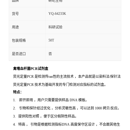
品牌
研玘生物
YQ-64233K
货号
用途
科研试验
50T
包装规格
是否进口
否
禽嗜血杆菌PCR试剂盒
荧光定量PCR 是检测传ran性的主流技术 ，本产品就是以染料法/探针法
荧光定量PCR 技术为基础开发的专门检测对应指标的试剂盒。
特点：
1. 即开即用 ，用户只需要提供样品 DNA 模板。
2. 引物和探针经过优化 ，分析灵敏性高 ，可以达到 1000 拷贝/反应。
3. 提供阳性对照 ，便于区分假阴性样品。
4. 特高 ， 引物是根据检测指标DNA 高度保守区设计 ，不会跟其他生