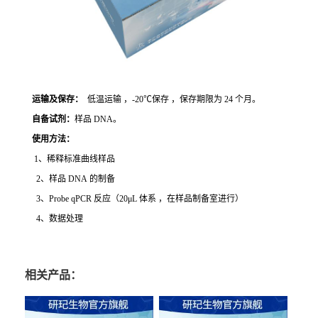
运输及保存：
低温运输 ，-20℃保存 ，保存期限为 24 个月。
自备试剂：
样品 DNA。
使用方法
：
1、稀释标准曲线样品
2、样品 DNA 的制备
3、Probe qPCR 反应（20μL 体系 ，在样品制备室进行）
4、数据处理
相关产品：