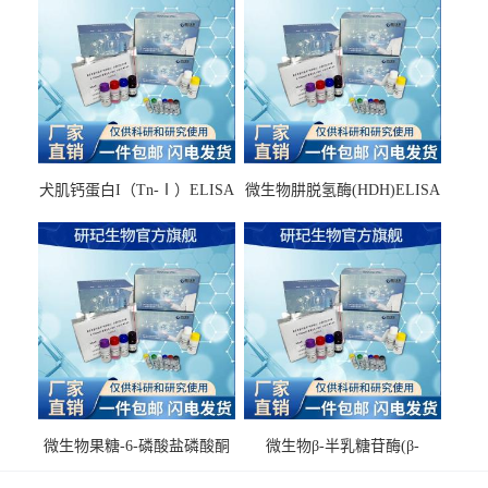
犬肌钙蛋白I（Tn-Ⅰ）ELISA
微生物肼脱氢酶(HDH)ELISA
试剂盒
试剂盒
微生物果糖-6-磷酸盐磷酸酮
微生物β-半乳糖苷酶(β-
酶(F6PPK)ELISA试剂盒
GAL)ELISA试剂盒