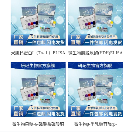
犬肌钙蛋白I（Tn-Ⅰ）ELISA
微生物肼脱氢酶(HDH)ELISA
试剂盒
试剂盒
微生物果糖-6-磷酸盐磷酸酮
微生物β-半乳糖苷酶(β-
酶(F6PPK)ELISA试剂盒
GAL)ELISA试剂盒