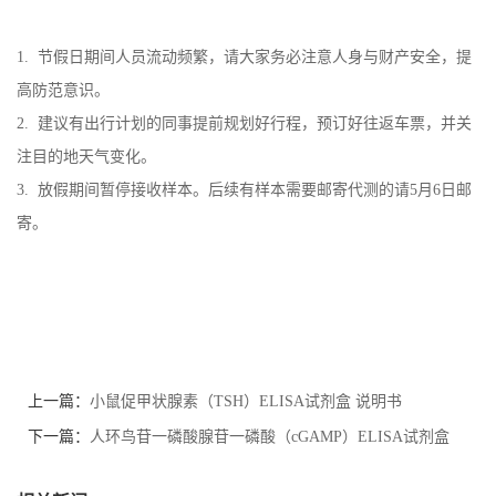
1. 节假日期间人员流动频繁，请大家务必注意人身与财产安全，提
高防范意识。
2. 建议有出行计划的同事提前规划好行程，预订好往返车票，并关
注目的地天气变化。
3. 放假期间暂停接收样本。后续有样本需要邮寄代测的请5月6日邮
寄。
上一篇：
小鼠促甲状腺素（TSH）ELISA试剂盒 说明书
下一篇：
人环鸟苷一磷酸腺苷一磷酸（cGAMP）ELISA试剂盒
使用说明书